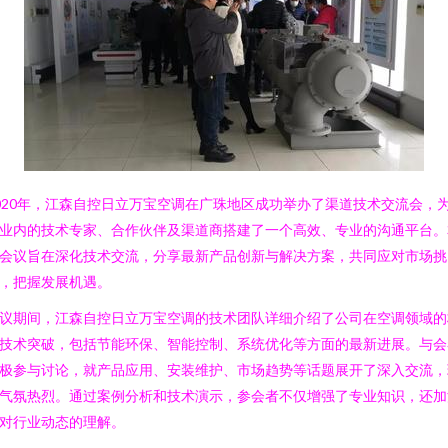
020年，江森自控日立万宝空调在广珠地区成功举办了渠道技术交流会，
业内的技术专家、合作伙伴及渠道商搭建了一个高效、专业的沟通平台。
会议旨在深化技术交流，分享最新产品创新与解决方案，共同应对市场挑
，把握发展机遇。
议期间，江森自控日立万宝空调的技术团队详细介绍了公司在空调领域的
技术突破，包括节能环保、智能控制、系统优化等方面的最新进展。与会
极参与讨论，就产品应用、安装维护、市场趋势等话题展开了深入交流，
气氛热烈。通过案例分析和技术演示，参会者不仅增强了专业知识，还加
对行业动态的理解。