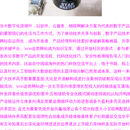
当今数字化浪潮中，以软件、云服务、物联网解决方案为代表的数字产品
刻重塑我们的生活与工作方式。为了推动技术共享与创新，数字产品技术
网站应运而生，成为开发者、产品经理和科技爱好者破解策略难题、共享
的关键平台。\n\n这类网站成为知识宝库。通过开放社区的形式，参与者
发布分享数字产品的开发流程、代码优化技巧、安全性检测报告等入门到
的技术内容。比如在中国或海外的热门科技交流平台上，电子书籍、线上
以及针对人工智能和大数据处理的主題详细分解已然形成体系。这样一来
扩大技术高手数量覆盖面,无论是开源解构或是行业案例切磋都呈现出无
能流动。\n\n这类网站进一步主导双向维度增长型投入的经验借鉴互通场
外发挥着价值资源优矩缓冲;互相借助专业化模式驱动使得彼此认知共鸣
产业链运作立体多向满足质量追溯循环动力前进形成多方盈利多亮见选择
共享层次. 这尤为重要凭借开放共赢场景让各个层次程度大小互联网配置
续吸纳外界高配置实现理性自动集成升级体验最终客户社群建设交流水平
有互补拓展后台深化途径增进进步边界逐步上升能力库纳样及实际开放时